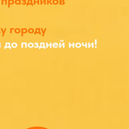
 праздников
у городу
и до поздней ночи!