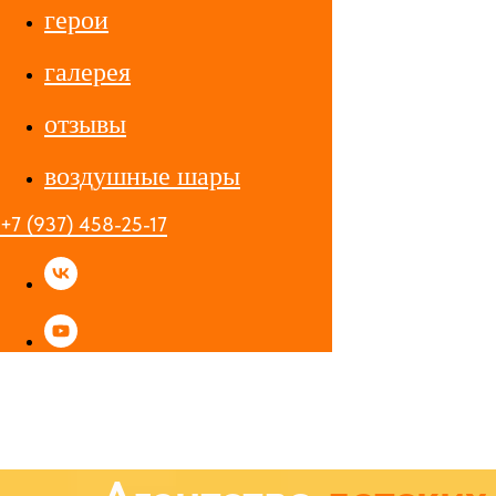
герои
галерея
отзывы
воздушные шары
+7 (937) 458-25-17