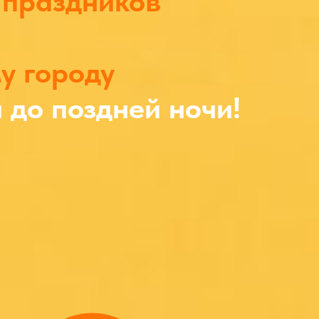
 праздников
у городу
и до поздней ночи!