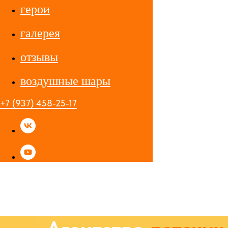
герои
галерея
отзывы
воздушные шары
+7 (937) 458-25-17